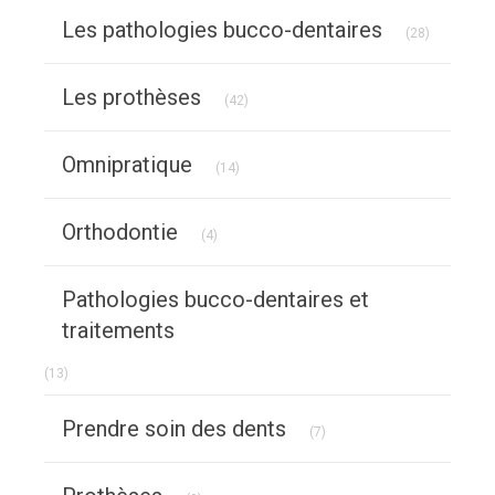
Articles C
Les pathologies bucco-dentaires
(28)
Articles Count
Les prothèses
(42)
Articles Count
Omnipratique
(14)
Articles Count
Orthodontie
(4)
Pathologies bucco-dentaires et
traitements
Articles Count
(13)
Articles Count
Prendre soin des dents
(7)
Articles Count