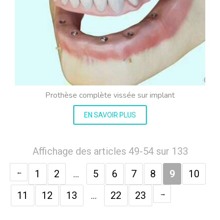
Prothèse complète vissée sur implant
EN SAVOIR PLUS
Affichage des articles 49-54 sur 133
1
2
…
5
6
7
8
9
10
11
12
13
…
22
23