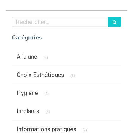
Rechercher
Catégories
Articles Count
A la une
(4)
Articles Count
Choix Esthétiques
(3)
Articles Count
Hygiène
(3)
Articles Count
Implants
(6)
Articles Count
Informations pratiques
(2)