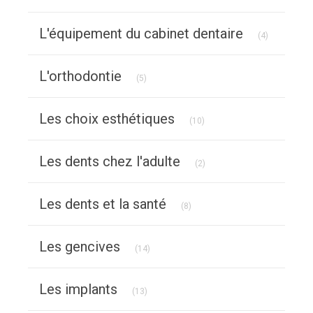
Articles Co
L'équipement du cabinet dentaire
(4)
Articles Count
L'orthodontie
(5)
Articles Count
Les choix esthétiques
(10)
Articles Count
Les dents chez l'adulte
(2)
Articles Count
Les dents et la santé
(8)
Articles Count
Les gencives
(14)
Articles Count
Les implants
(13)