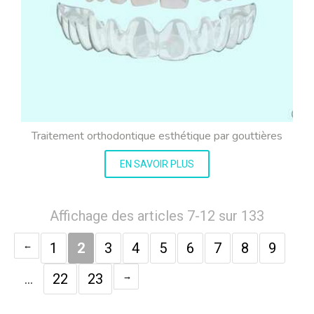
Traitement orthodontique esthétique par gouttières
EN SAVOIR PLUS
Affichage des articles 7-12 sur 133
1
2
3
4
5
6
7
8
9
…
22
23