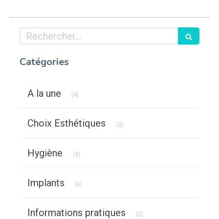
Rechercher
Catégories
Articles Count
A la une
(4)
Articles Count
Choix Esthétiques
(3)
Articles Count
Hygiène
(3)
Articles Count
Implants
(6)
Articles Count
Informations pratiques
(2)