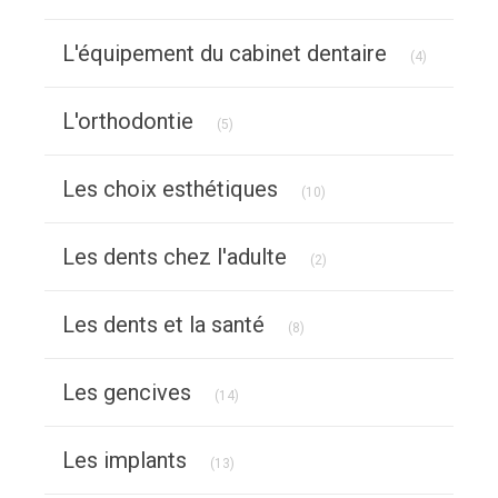
Articles Co
L'équipement du cabinet dentaire
(4)
Articles Count
L'orthodontie
(5)
Articles Count
Les choix esthétiques
(10)
Articles Count
Les dents chez l'adulte
(2)
Articles Count
Les dents et la santé
(8)
Articles Count
Les gencives
(14)
Articles Count
Les implants
(13)