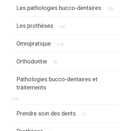
Articles C
Les pathologies bucco-dentaires
(28)
Articles Count
Les prothèses
(42)
Articles Count
Omnipratique
(14)
Articles Count
Orthodontie
(4)
Pathologies bucco-dentaires et
traitements
Articles Count
(13)
Articles Count
Prendre soin des dents
(7)
Articles Count