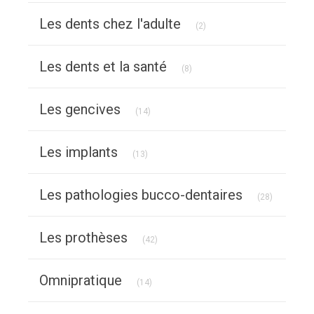
Articles Count
Les dents chez l'adulte
(2)
Articles Count
Les dents et la santé
(8)
Articles Count
Les gencives
(14)
Articles Count
Les implants
(13)
Articles C
Les pathologies bucco-dentaires
(28)
Articles Count
Les prothèses
(42)
Articles Count
Omnipratique
(14)
Articles Count