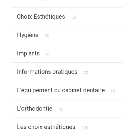
Articles Count
Choix Esthétiques
(3)
Articles Count
Hygiène
(3)
Articles Count
Implants
(6)
Articles Count
Informations pratiques
(2)
Articles Co
L'équipement du cabinet dentaire
(4)
Articles Count
L'orthodontie
(5)
Articles Count
Les choix esthétiques
(10)