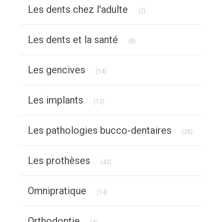
Articles Count
Les dents chez l'adulte
(2)
Articles Count
Les dents et la santé
(8)
Articles Count
Les gencives
(14)
Articles Count
Les implants
(13)
Articles C
Les pathologies bucco-dentaires
(28)
Articles Count
Les prothèses
(42)
Articles Count
Omnipratique
(14)
Articles Count
Orthodontie