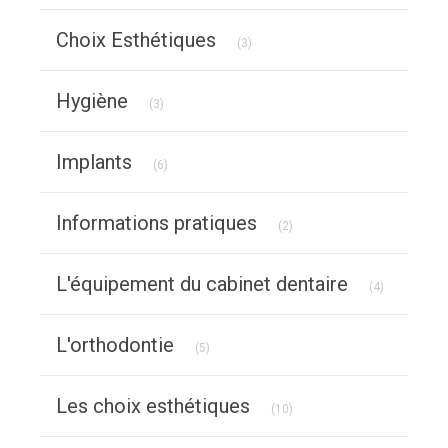
Articles Count
Choix Esthétiques
(3)
Articles Count
Hygiène
(3)
Articles Count
Implants
(6)
Articles Count
Informations pratiques
(2)
Articles Co
L'équipement du cabinet dentaire
(4)
Articles Count
L'orthodontie
(5)
Articles Count
Les choix esthétiques
(10)