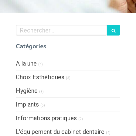
Rechercher
Catégories
Articles Count
A la une
(4)
Articles Count
Choix Esthétiques
(3)
Articles Count
Hygiène
(3)
Articles Count
Implants
(6)
Articles Count
Informations pratiques
(2)
Articles Count
L'équipement du cabinet dentaire
(4)