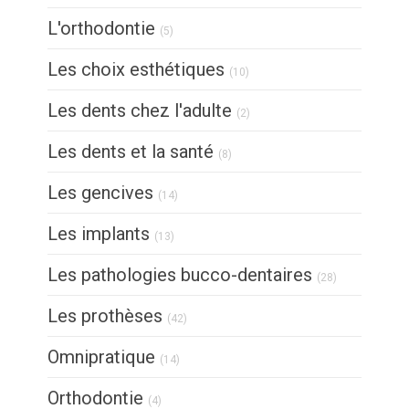
Articles Count
L'orthodontie
(5)
Articles Count
Les choix esthétiques
(10)
Articles Count
Les dents chez l'adulte
(2)
Articles Count
Les dents et la santé
(8)
Articles Count
Les gencives
(14)
Articles Count
Les implants
(13)
Articles Count
Les pathologies bucco-dentaires
(28)
Articles Count
Les prothèses
(42)
Articles Count
Omnipratique
(14)
Articles Count
Orthodontie
(4)