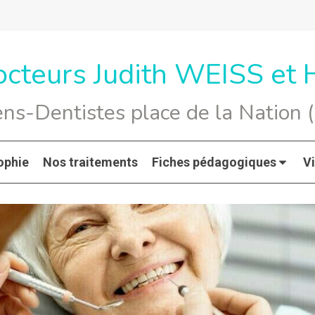
octeurs Judith WEISS et
ens-Dentistes place de la Nation (
ophie
Nos traitements
Fiches pédagogiques
V