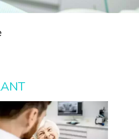
e
LANT