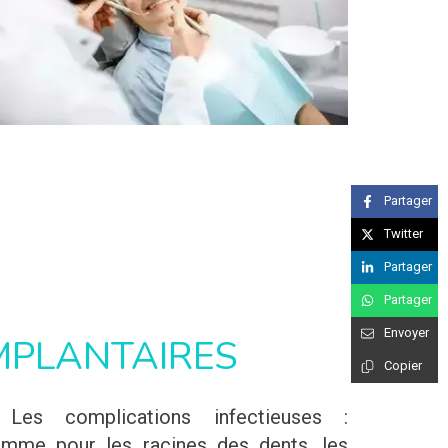
Partager
Twitter
Partager
Partager
Envoyer
MPLANTAIRES
Copier
Les complications infectieuses :
mme pour les racines des dents, les