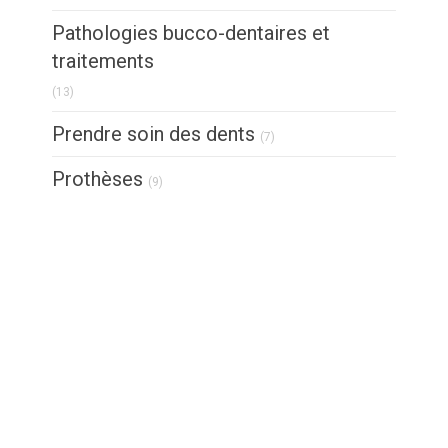
Pathologies bucco-dentaires et
traitements
Articles Count
(13)
Articles Count
Prendre soin des dents
(7)
Articles Count
Prothèses
(9)