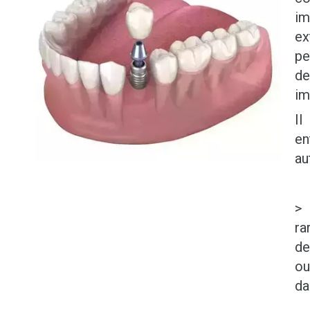
im
ex
pe
de
im
Il
en
au
> 
ra
de
ou
da