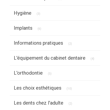
Articles Count
Hygiène
(3)
Articles Count
Implants
(6)
Articles Count
Informations pratiques
(2)
Articles Co
L'équipement du cabinet dentaire
(4)
Articles Count
L'orthodontie
(5)
Articles Count
Les choix esthétiques
(10)
Articles Count
Les dents chez l'adulte
(2)