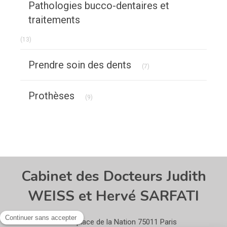
Pathologies bucco-dentaires et
traitements
Articles Count
(13)
Articles Count
Prendre soin des dents
(7)
Articles Count
Prothèses
(9)
Cabinet des Docteurs Judith
WEISS et Hervé SARFATI
13 place de la Nation
75011
Paris