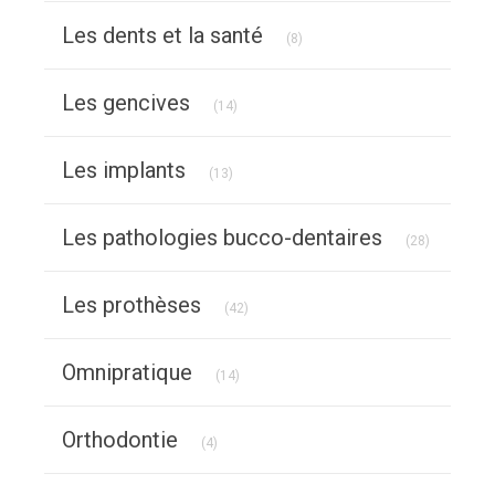
Articles Count
Les dents et la santé
(8)
Articles Count
Les gencives
(14)
Articles Count
Les implants
(13)
Articles C
Les pathologies bucco-dentaires
(28)
Articles Count
Les prothèses
(42)
Articles Count
Omnipratique
(14)
Articles Count
Orthodontie
(4)