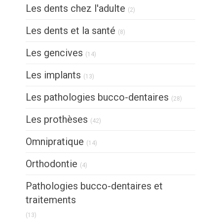
Articles Count
Les dents chez l'adulte
(2)
Articles Count
Les dents et la santé
(8)
Articles Count
Les gencives
(14)
Articles Count
Les implants
(13)
Articles Count
Les pathologies bucco-dentaires
(28)
Articles Count
Les prothèses
(42)
Articles Count
Omnipratique
(14)
Articles Count
Orthodontie
(4)
Pathologies bucco-dentaires et
traitements
Articles Count
(13)