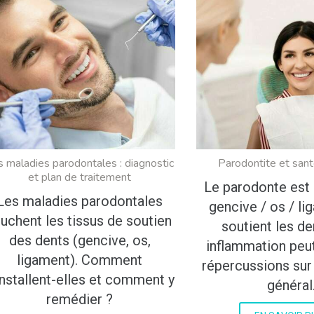
s maladies parodontales : diagnostic
Parodontite et san
et plan de traitement
Le parodonte est
Les maladies parodontales
gencive / os / li
ouchent les tissus de soutien
soutient les de
des dents (gencive, os,
inflammation peut
ligament). Comment
répercussions sur 
installent-elles et comment y
général
remédier ?