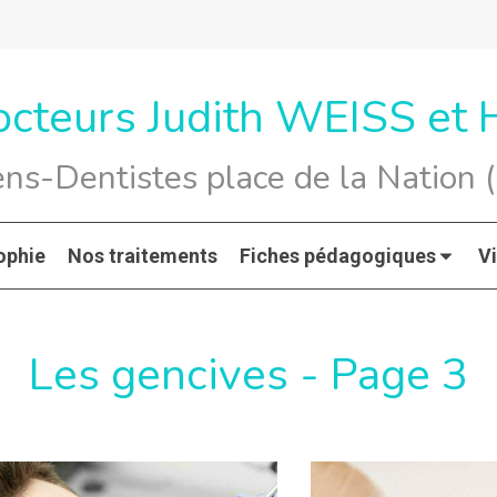
octeurs Judith WEISS et
ens-Dentistes place de la Nation (
ophie
Nos traitements
Fiches pédagogiques
V
Les gencives - Page 3