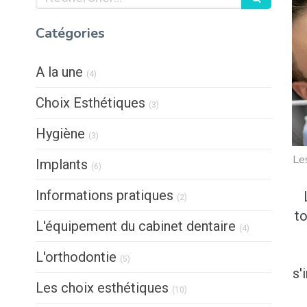
Catégories
Articles Count
A la une
(4)
Articles Count
Choix Esthétiques
(3)
Articles Count
Hygiène
(3)
Le
Articles Count
Implants
(6)
Articles Count
Informations pratiques
(2)
t
Articles Count
L'équipement du cabinet dentaire
(4)
Articles Count
L'orthodontie
(5)
s'
Articles Count
Les choix esthétiques
(10)