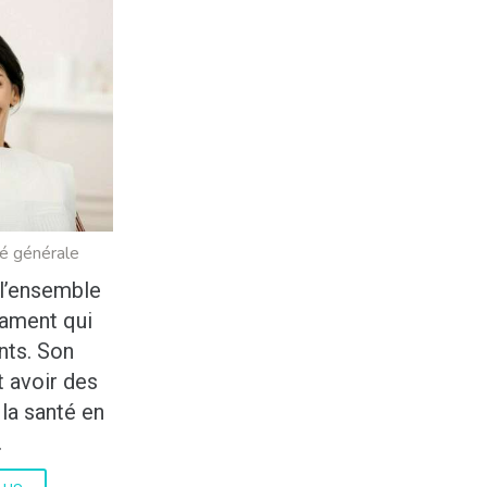
té générale
 l’ensemble
gament qui
nts. Son
 avoir des
la santé en
.