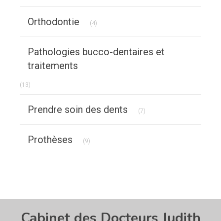
Articles Count
Orthodontie
(4)
Pathologies bucco-dentaires et
traitements
Articles Count
(13)
Articles Count
Prendre soin des dents
(7)
Articles Count
Prothèses
(9)
Cabinet des Docteurs Judith