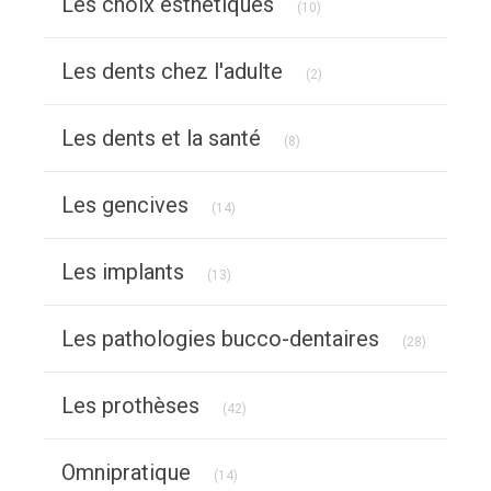
Les choix esthétiques
(10)
Articles Count
Les dents chez l'adulte
(2)
Articles Count
Les dents et la santé
(8)
Articles Count
Les gencives
(14)
Articles Count
Les implants
(13)
Articles C
Les pathologies bucco-dentaires
(28)
Articles Count
Les prothèses
(42)
Articles Count
Omnipratique
(14)