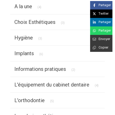
Articles Count
Partager
A la une
(4)
Twitter
Articles Count
Choix Esthétiques
Partager
(3)
Partager
Articles Count
Hygiène
(3)
Envoyer
Copier
Articles Count
Implants
(6)
Articles Count
Informations pratiques
(2)
Articles Co
L'équipement du cabinet dentaire
(4)
Articles Count
L'orthodontie
(5)
Articles Count