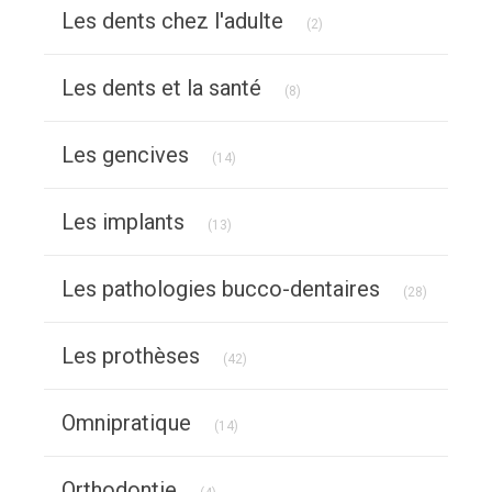
Articles Count
Les dents chez l'adulte
(2)
Articles Count
Les dents et la santé
(8)
Articles Count
Les gencives
(14)
Articles Count
Les implants
(13)
Articles C
Les pathologies bucco-dentaires
(28)
Articles Count
Les prothèses
(42)
Articles Count
Omnipratique
(14)
Articles Count
Orthodontie