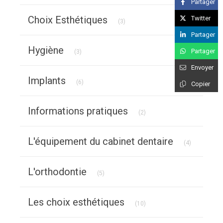
Partager
Articles Count
Choix Esthétiques
Twitter
(3)
Partager
Articles Count
Hygiène
Partager
(3)
Envoyer
Articles Count
Implants
(6)
Copier
Articles Count
Informations pratiques
(2)
Articles Co
L'équipement du cabinet dentaire
(4)
Articles Count
L'orthodontie
(5)
Articles Count
Les choix esthétiques
(10)